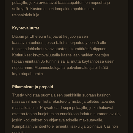
pelaajille, jotka arvostavat kassatapahtumien nopeutta ja
selkeyttä. Kasino ei peri lompakkotapahtumista
transaktiokuluja.
Kryptovaluutat
Bitcoin ja Ethereum tarjoavat ketjupohjaisen
kassavaihtoehdon, jossa talletus kirjautuu yleensä alle
tunnissa lohkoketjuvahvistusten lukumäärästä riippuen.
Kotiutukset kryptovaluutalla käsitellään muiden nostojen
tapaan enintään 36 tunnin sisällä, mutta käytännössä usein
nopeammin. Muunnoskuluja tai palvelumaksuja ei lisätä
kryptotapahtumiin.
Pikamaksut ja prepaid
Trustly yhdistää suomalaisen pankkitilin suoraan kasinon
kassaan ilman erillistä rekisteröitymistä, ja talletus tapahtuu
reaaliaikaisesti. Paysafecard sopii pelaajille, jotka haluavat
asettaa tarkan budjettirajan ennakkoon ladatun summan avulla,
joskin kotiutukset on ohjattava toiselle maksutavalle.
Kumpikaan vaihtoehto ei aiheuta lisäkuluja Spinnaus Casinon
puolelta.