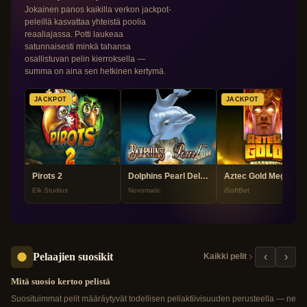
Jokainen panos kaikilla verkon jackpot-
peleillä kasvattaa yhteistä pooliа
reaaliajassa. Potti laukeaa
satunnaisesti minkä tahansa
osallistuvan pelin kierroksella —
summa on aina sen hetkinen kertymä.
JACKPOT
JACKPOT
Pirots 2
Dolphins Pearl Deluxe
Aztec Gold Megaways
Elk Studios
Novomatic
iSoftBet
Pelaajien suosikit
‹
›
Kaikki pelit
Mitä suosio kertoo pelistä
Suosituimmat pelit määräytyvät todellisen peliaktiivisuuden perusteella — ne