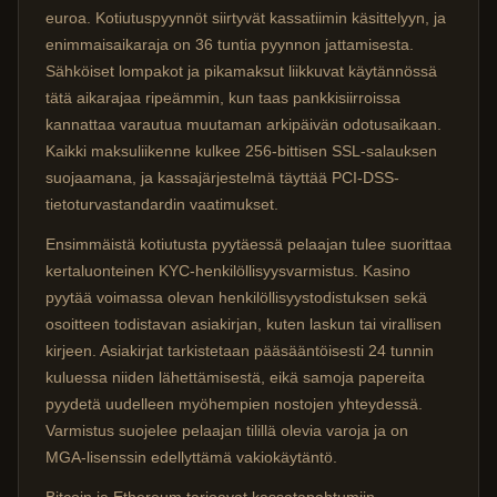
euroa. Kotiutuspyynnöt siirtyvät kassatiimin käsittelyyn, ja
enimmaisaikaraja on 36 tuntia pyynnon jattamisesta.
Sähköiset lompakot ja pikamaksut liikkuvat käytännössä
tätä aikarajaa ripeämmin, kun taas pankkisiirroissa
kannattaa varautua muutaman arkipäivän odotusaikaan.
Kaikki maksuliikenne kulkee 256-bittisen SSL-salauksen
suojaamana, ja kassajärjestelmä täyttää PCI-DSS-
tietoturvastandardin vaatimukset.
Ensimmäistä kotiutusta pyytäessä pelaajan tulee suorittaa
kertaluonteinen KYC-henkilöllisyysvarmistus. Kasino
pyytää voimassa olevan henkilöllisyystodistuksen sekä
osoitteen todistavan asiakirjan, kuten laskun tai virallisen
kirjeen. Asiakirjat tarkistetaan pääsääntöisesti 24 tunnin
kuluessa niiden lähettämisestä, eikä samoja papereita
pyydetä uudelleen myöhempien nostojen yhteydessä.
Varmistus suojelee pelaajan tilillä olevia varoja ja on
MGA-lisenssin edellyttämä vakiokäytäntö.