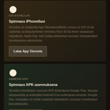
IOS-SOVELLUS
Spinnaus iPhonellasi
Sovellus on saatavilla App Storesta laitteille, joissa on iOS 16 tai
uudempi, ja kirjautuminen onnistuu Face ID:llä ilman salasanan
näpyttelyä. Apple Pay -tuki hoitaa talletukset suoraan lompakostasi
muutamassa sekunnissa.
Lataa App Storesta
ANDROID APK
Spinnaus APK-asennuksena
Sovellus toimitetaan suoraan APK-tiedostona Google Play -kaupan
ulkopuolelta ja edellyttää Android 9 tai uudempaa versiota. Google
Pay -lompakko on tuettu nopeisiin talletuksiin suoraan sovelluksen
kassakassalla.