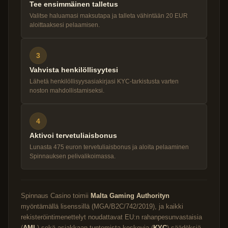
Tee ensimmäinen talletus
Valitse haluamasi maksutapa ja talleta vähintään 20 EUR
aloittaaksesi pelaamisen.
3
Vahvista henkilöllisyytesi
Lähetä henkilöllisyysasiakirjasi KYC-tarkistusta varten
noston mahdollistamiseksi.
4
Aktivoi tervetuliaisbonus
Lunasta 475 euron tervetuliaisbonus ja aloita pelaaminen
Spinnauksen pelivalikoimassa.
Spinnaus Casino toimii
Malta Gaming Authorityn
myöntämällä lisenssillä (MGA/B2C/742/2019), ja kaikki
rekisteröintimenettelyt noudattavat EU:n rahanpesunvastaisia
(
AML
) sekä asiakkaan tuntemista koskevia (
KYC
) säädöksiä.