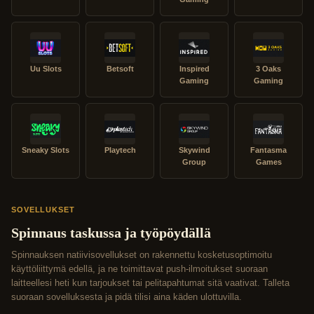
Uu Slots
Betsoft
Inspired
3 Oaks
Gaming
Gaming
Sneaky Slots
Playtech
Skywind
Fantasma
Group
Games
SOVELLUKSET
Spinnaus taskussa ja työpöydällä
Spinnauksen natiivisovellukset on rakennettu kosketusoptimoitu
käyttöliittymä edellä, ja ne toimittavat push-ilmoitukset suoraan
laitteellesi heti kun tarjoukset tai pelitapahtumat sitä vaativat. Talleta
suoraan sovelluksesta ja pidä tilisi aina käden ulottuvilla.