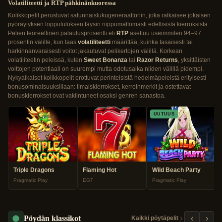
Volatiliteetti ja RTP pähkinänkuoressa
Kolikkopelit perustuvat satunnaislukugeneraattoriin, joka ratkaisee jokaisen
pyöräytyksen lopputuloksen täysin riippumattomasti edellisistä kierroksista.
Pelien teoreettinen palautusprosentti eli
RTP
asettuu useimmiten 94–97
prosentin välille, kun taas
volatiliteetti
määrittää, kuinka tasaisesti tai
harkinnanvaraisesti voitot jakautuvat pelikertojen välillä. Korkean
volatiliteetin peleissä, kuten
Sweet Bonanza
tai
Razor Returns
, yksittäisten
voittojen potentiaali on suurempi mutta odotusaika niiden välillä pidempi.
Nykyaikaiset kolikkopelit erottuvat perinteisistä hedelmäpeleistä erityisesti
bonusominaisuuksillaan: ilmaiskierrokset, kerroinmerkit ja ostettavat
bonuskierrokset ovat vakiintuneet osaksi genren sanastoa.
UUTUUS
Triple Dragons
Flaming Hot
Wild Beach Party
Pragmatic Play
EGT
Pragmatic Play
Pöydän klassikot
‹
›
Kaikki pöytäpelit