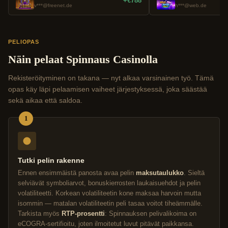
+€788
v***@freenet.de
h***@web.de
PELIOPAS
Näin pelaat Spinnaus Casinolla
Rekisteröityminen on takana — nyt alkaa varsinainen työ. Tämä
opas käy läpi pelaamisen vaiheet järjestyksessä, joka säästää
sekä aikaa että saldoa.
1
Tutki pelin rakenne
Ennen ensimmäistä panosta avaa pelin
maksutaulukko
. Sieltä
selviävät symboliarvot, bonuskierrosten laukaisuehdot ja pelin
volatiliteetti. Korkean volatiliteetin kone maksaa harvoin mutta
isommin — matalan volatiliteetin peli tasaa voitot tiheämmälle.
Tarkista myös
RTP-prosentti
: Spinnauksen pelivalikoima on
eCOGRA-sertifioitu, joten ilmoitetut luvut pitävät paikkansa.