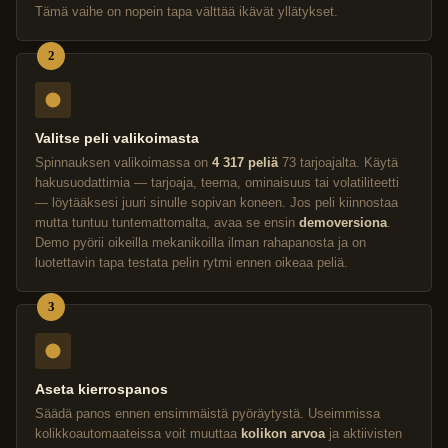
Tämä vaihe on nopein tapa välttää ikävät yllätykset.
2
Valitse peli valikoimasta
Spinnauksen valikoimassa on
4 317 peliä
73 tarjoajalta. Käytä
hakusuodattimia — tarjoaja, teema, ominaisuus tai volatiliteetti
— löytääksesi juuri sinulle sopivan koneen. Jos peli kiinnostaa
mutta tuntuu tuntemattomalta, avaa se ensin
demoversiona
.
Demo pyörii oikeilla mekanikoilla ilman rahapanosta ja on
luotettavin tapa testata pelin rytmi ennen oikeaa peliä.
3
Aseta kierrospanos
Säädä panos ennen ensimmäistä pyöräytystä. Useimmissa
kolikkoautomaateissa voit muuttaa
kolikon arvoa
ja aktiivisten