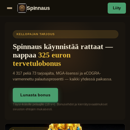
Spinnaus
Liity
KELLOPAJAN TARJOUS
Spinnaus käynnistää rattaat —
nappaa
325 euron
tervetulobonus
4 317 peliä 73 tarjoajalta, MGA-lisenssi ja eCOGRA-
varmennettu palautusprosentti — kaikki yhdessä paikassa.
Lunasta bonus
Täysi-ikäisille pelaajille (18 v+). Bonusehdot ja kierrätysvaatimukset
sivuston ehtojen mukaisesti.