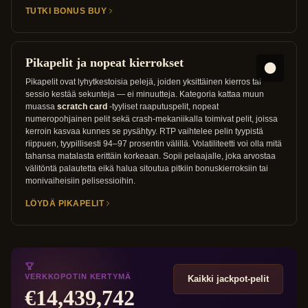
TUTKI BONUS BUY
Pikapelit ja nopeat kierrokset
Pikapelit ovat lyhytkestoisia pelejä, joiden yksittäinen kierros tai
sessio kestää sekunteja — ei minuutteja. Kategoria kattaa muun
muassa
scratch card
-tyyliset raaputuspelit, nopeat
numeropohjainen pelit sekä crash-mekaniikalla toimivat pelit, joissa
kerroin kasvaa kunnes se pysähtyy. RTP vaihtelee pelin tyypistä
riippuen, tyypillisesti 94–97 prosentin välillä. Volatiliteetti voi olla mitä
tahansa matalasta erittäin korkeaan. Sopii pelaajalle, joka arvostaa
välitöntä palautetta eikä halua sitoutua pitkiin bonuskierroksiin tai
monivaiheisiin pelisessioihin.
LÖYDÄ PIKAPELIT
VERKKOPOTIN KERTYMÄ
Kaikki jackpot-pelit
€14,439,742