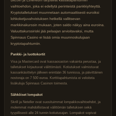
Bitcoin ja Ethereum tarjoavat kassatapahtumiin
vaihtoehdon, joka ei edellytä perinteistä pankkiyhteyttä.
Kryptotalletukset muunnetaan automaattisesti euroiksi
lohkoketjuvahvistuksen hetkellä vallitsevan
markkinakurssin mukaan, joten saldo näkyy aina euroina.
Valuuttakurssiriski jää pelaajan arvioitavaksi, mutta
Spinnaus Casino ei lisää omia muunnoskulujaan
kryptotapahtumiin.
Pankki- ja luottokortit
Visa ja Mastercard ovat kassaosaston vakainta perustaa, ja
talletukset kirjautuvat välittömästi. Kotiutukset valmistuvat
kassankäsittelyn jälkeen enintään 36 tunnissa, ja päivittäinen
nostoraja on 7 500 euroa. Korttitapahtumista ei veloiteta
lisäkuluja Spinnaus Casinon toimesta.
Sähköiset lompakot
Skrill ja Neteller ovat suosituimmat lompakkovaihtoehdot, ja
molemmat mahdollistavat välittömän talletuksen sekä
tyypillisesti alle 24 tunnin kotiutusajan. Lompakot sopivat